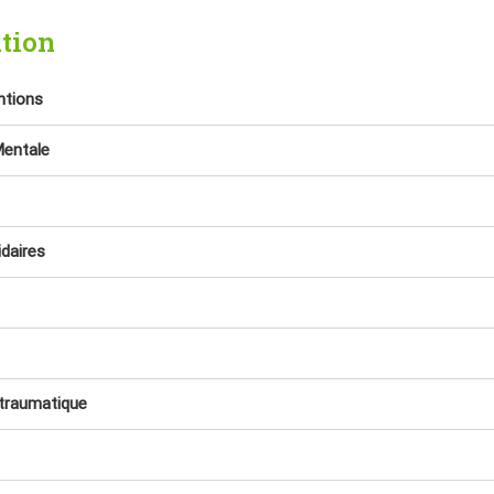
tion
ntions
Mentale
idaires
 traumatique